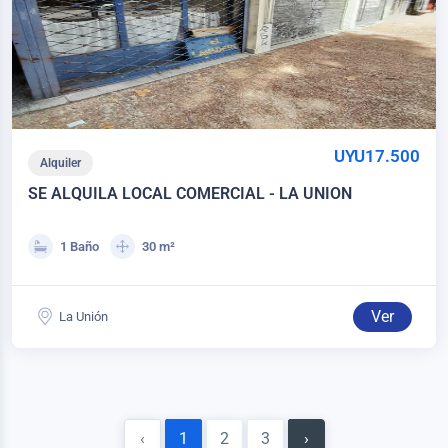
UYU17.500
Alquiler
SE ALQUILA LOCAL COMERCIAL - LA UNION
1 Baño
30 m²
Ver
La Unión
‹
1
2
3
›