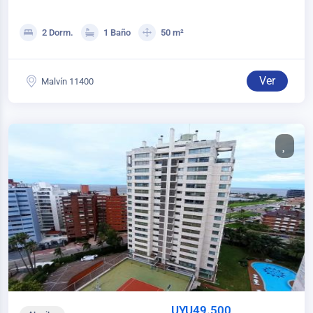
MALVIN
2 Dorm.
1 Baño
50 m²
Ver
Malvín 11400
UYU49.500